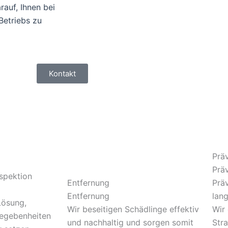
auf, Ihnen bei
Betriebs zu
Kontakt
Prä
Prä
nspektion
Entfernung
Präv
Entfernung
lang
Lösung,
Wir beseitigen Schädlinge effektiv
Wir
Gegebenheiten
und nachhaltig und sorgen somit
Str