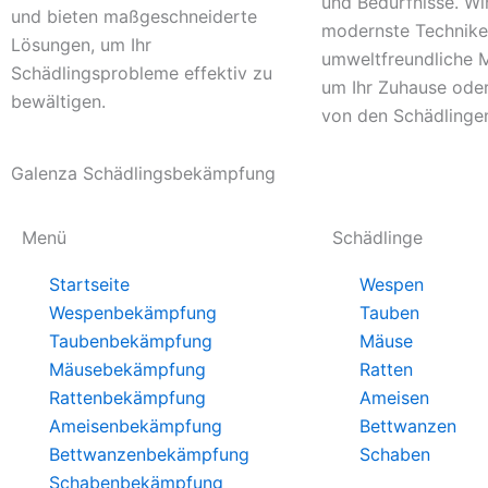
und Bedürfnisse. Wi
und bieten maßgeschneiderte
modernste Technike
Lösungen, um Ihr
umweltfreundliche 
Schädlingsprobleme effektiv zu
um Ihr Zuhause ode
bewältigen.
von den Schädlingen
Galenza Schädlingsbekämpfung
Menü
Schädlinge
Startseite
Wespen
Wespenbekämpfung
Tauben
Taubenbekämpfung
Mäuse
Mäusebekämpfung
Ratten
Rattenbekämpfung
Ameisen
Ameisenbekämpfung
Bettwanzen
Bettwanzenbekämpfung
Schaben
Schabenbekämpfung