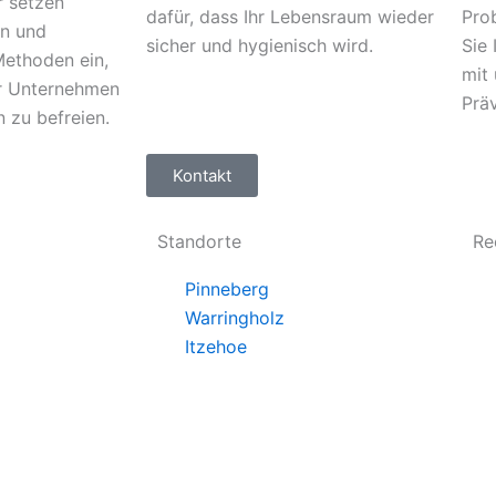
r setzen
dafür, dass Ihr Lebensraum wieder
Pro
n und
sicher und hygienisch wird.
Sie
Methoden ein,
mit
r Unternehmen
Prä
 zu befreien.
Kontakt
Standorte
Re
Pinneberg
Warringholz
Itzehoe